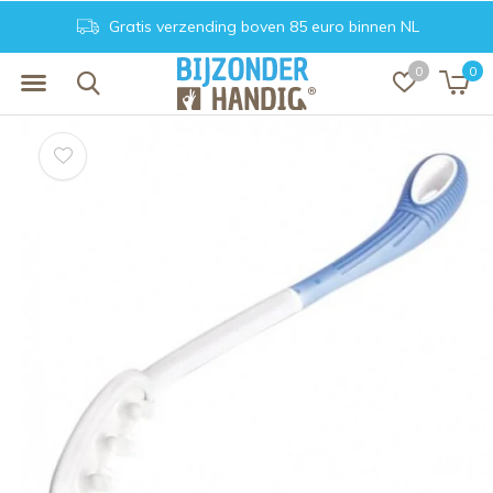
Gratis verzending boven 85 euro binnen NL
0
0