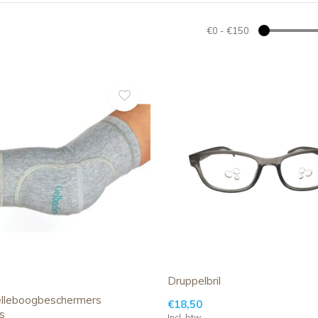
€0
-
€150
Druppelbril
 elleboogbeschermers
€18,50
s
Incl. btw