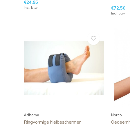
€24,95
Incl. btw
€72,50
Incl. btw
Adhome
Norco
Ringvormige hielbeschermer
Oedeemh