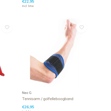
€22,95
Incl. btw
Neo G
Tennisarm / golfelleboogband
€26,95