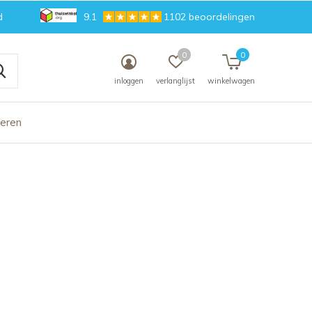
d
9.1
1102 beoordelingen
0
0
inloggen
verlanglijst
winkelwagen
deren