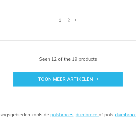
1
2
Seen 12 of the 19 products
TOON MEER ARTIKELEN
ssingsgebieden zoals de
polsbraces
,
duimbrace
of pols-
duimbrac