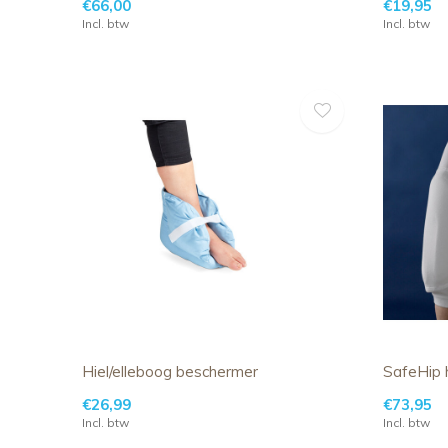
€66,00
€19,95
Incl. btw
Incl. btw
Hiel/elleboog beschermer
SafeHip 
€26,99
€73,95
Incl. btw
Incl. btw