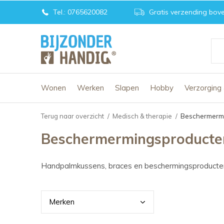
Tel.: 0765620082
Gratis verzending bove
Wonen
Werken
Slapen
Hobby
Verzorging
Terug naar overzicht
Medisch & therapie
Beschermermi
Beschermermingsproducten
Handpalmkussens, braces en beschermingsproducte
Merk
en