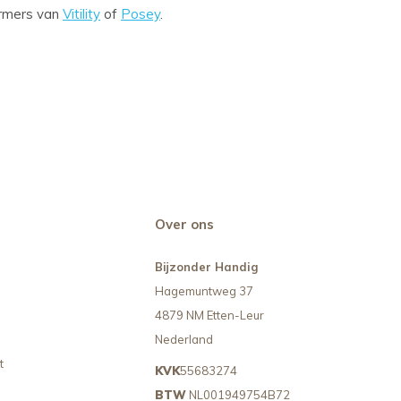
ermers van
Vitility
of
Posey
.
Over ons
Bijzonder Handig
Hagemuntweg 37
4879 NM Etten-Leur
Nederland
t
KVK
55683274
BTW
NL001949754B72