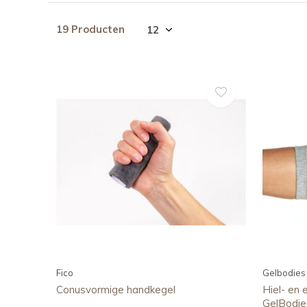
19 Producten
Fico
Gelbodies
Conusvormige handkegel
Hiel- en
GelBodie