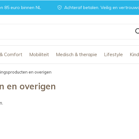
n 85 euro binnen NL
Achteraf betalen. Veilig en vertrouw
 & Comfort
Mobiliteit
Medisch & therapie
Lifestyle
Kin
ngsproducten en overigen
 en overigen
n.