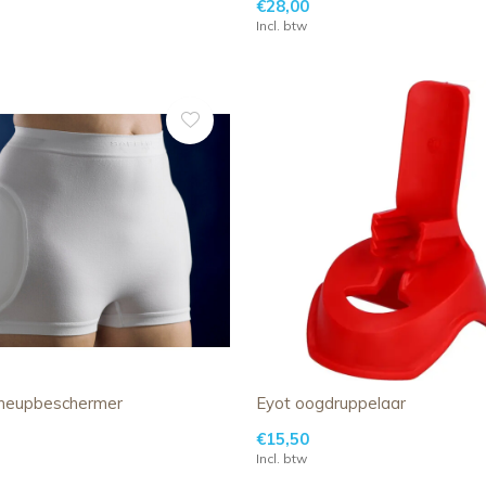
€28,00
Incl. btw
heupbeschermer
Eyot oogdruppelaar
€15,50
Incl. btw