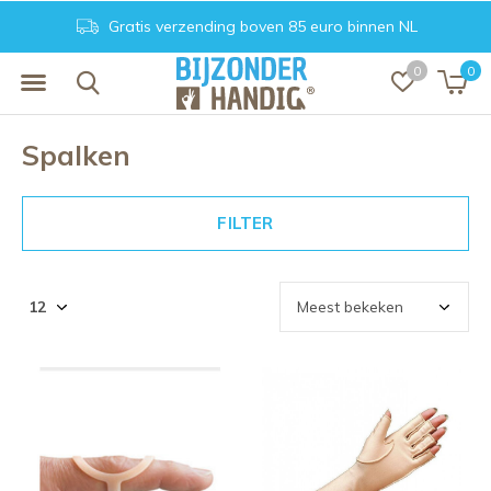
Gratis verzending boven 85 euro binnen NL
0
0
Spalken
FILTER