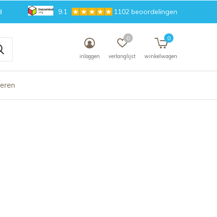
d
9.1
1102 beoordelingen
0
0
inloggen
verlanglijst
winkelwagen
deren