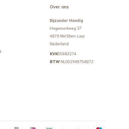
Over ons
Bijzonder Handig
Hagemuntweg 37
4879 NM Etten-Leur
Nederland
t
KVK
55683274
BTW
NL001949754B72