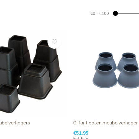
€0
-
€100
belverhogers
Olifant poten meubelverhoger
€51,95
Incl. btw