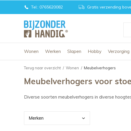
Tel.: 0765620082
Gratis verzending bove
Wonen
Werken
Slapen
Hobby
Verzorging
Terug naar overzicht
Wonen
Meubelverhogers
Meubelverhogers voor stoel
Diverse soorten meubelverhogers in diverse hoogtes
Merk
en