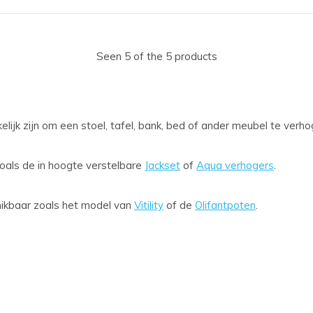
Seen 5 of the 5 products
ijk zijn om een stoel, tafel, bank, bed of ander meubel te verh
zoals de in hoogte verstelbare
Jackset
of
Aqua verhogers
.
hikbaar zoals het model van
Vitility
of de
Olifantpoten
.