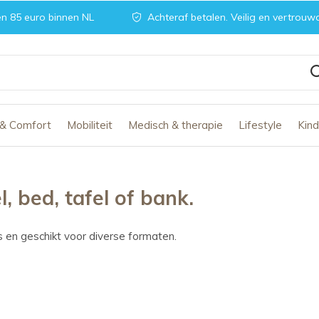
n 85 euro binnen NL
Achteraf betalen. Veilig en vertrouw
 & Comfort
Mobiliteit
Medisch & therapie
Lifestyle
Kin
, bed, tafel of bank.
 en geschikt voor diverse formaten.