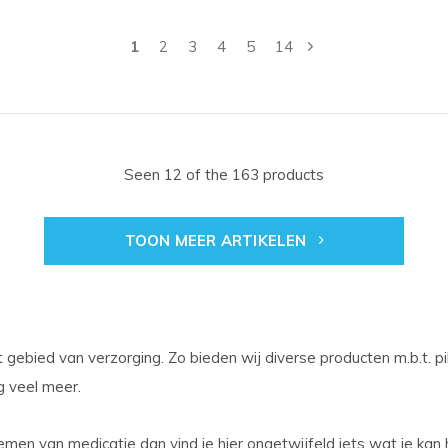
1
2
3
4
5
14
Seen 12 of the 163 products
TOON MEER ARTIKELEN
t gebied van verzorging. Zo bieden wij diverse producten m.b.t. p
og veel meer.
men van medicatie dan vind je hier ongetwijfeld iets wat je kan