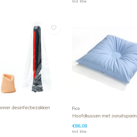
Incl. btw
onner desinfectiezakken
Fico
Hoofdkussen met ooruitspari
€86,08
Incl. btw