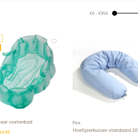
€0
-
€950
aar voetenbad
Fico
Hoefijzerkussen standaard 2
19,95