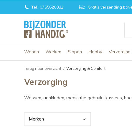
Tel.: 0765620082
Gratis verzending bove
Wonen
Werken
Slapen
Hobby
Verzorging
Terug naar overzicht
Verzorging & Comfort
Verzorging
Wassen, aankleden, medicatie gebruik , kussens, hoe
Merk
en