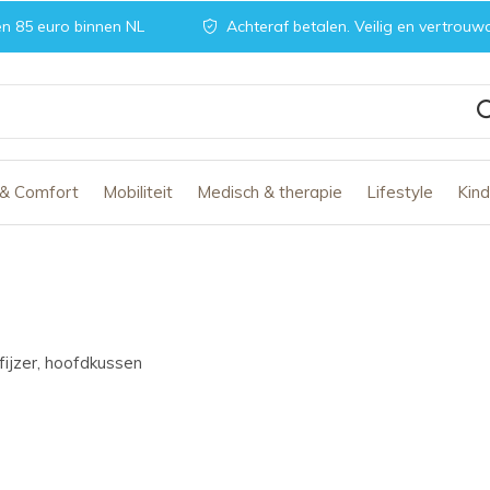
n 85 euro binnen NL
Achteraf betalen. Veilig en vertrouw
 & Comfort
Mobiliteit
Medisch & therapie
Lifestyle
Kin
fijzer, hoofdkussen