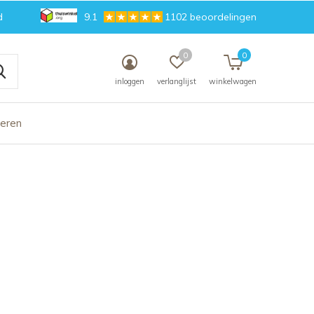
d
9.1
1102 beoordelingen
0
0
inloggen
verlanglijst
winkelwagen
deren