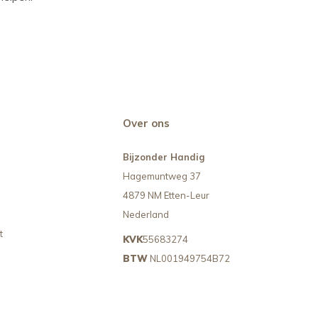
Over ons
Bijzonder Handig
Hagemuntweg 37
4879 NM Etten-Leur
Nederland
t
KVK
55683274
BTW
NL001949754B72