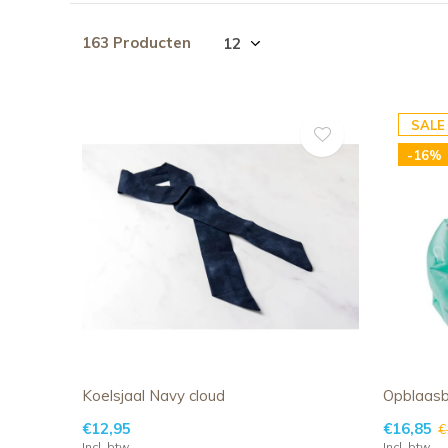
163 Producten
SALE
-16%
Koelsjaal Navy cloud
Opblaasb
€12,95
€16,85
€
Incl. btw
Incl. btw