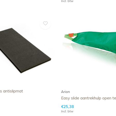
Incl. btw
s antislipmat
Arion
Easy slide aantrekhulp open t
€25,38
Incl. btw