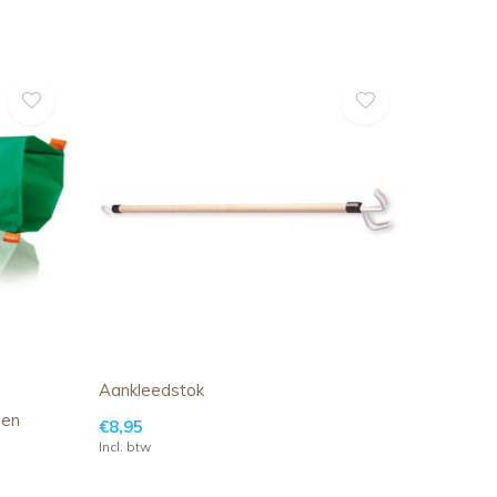
Aankleedstok
een
€8,95
Incl. btw