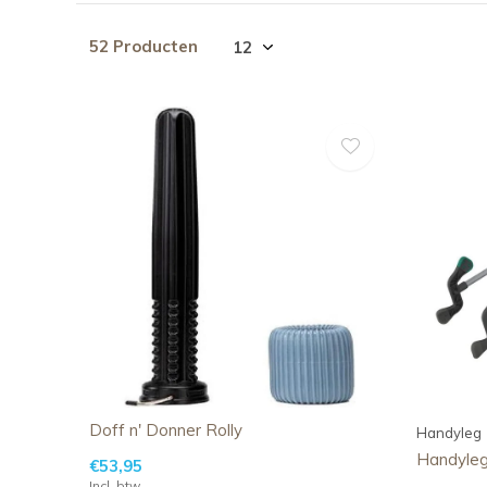
52 Producten
Doff n' Donner Rolly
Handyleg
Handyle
€53,95
Incl. btw