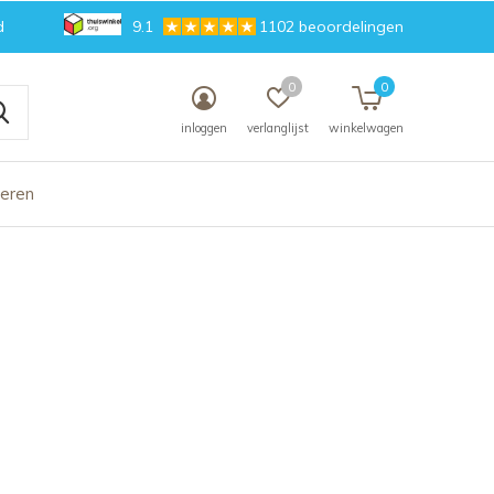
d
9.1
1102 beoordelingen
0
0
inloggen
verlanglijst
winkelwagen
deren