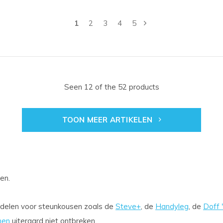
1
2
3
4
5
Seen 12 of the 52 products
TOON MEER ARTIKELEN
len.
ddelen voor steunkousen zoals de
Steve+
, de
Handyleg
, de
Doff 
nen
uiteraard niet ontbreken.