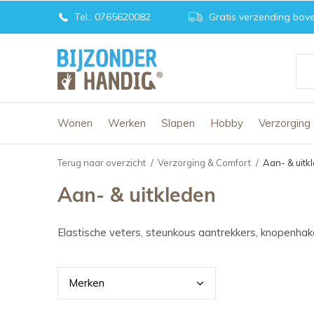
Tel.: 0765620082
Gratis verzending bove
Wonen
Werken
Slapen
Hobby
Verzorging
Terug naar overzicht
Verzorging & Comfort
Aan- & uitk
Aan- & uitkleden
Elastische veters, steunkous aantrekkers, knopenha
Merk
en