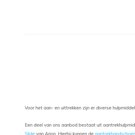
Voor het aan- en uittrekken zijn er diverse hulpmidde
Een deel van ons aanbod bestaat uit aantrekhulpmi
Slide
van Arion. Hierbij kunnen de
aantrekhandschoe