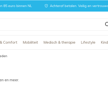
n 85 euro binnen NL
Achteraf betalen. Veilig en vertrouw
 & Comfort
Mobiliteit
Medisch & therapie
Lifestyle
Kin
leden
ken en meer.