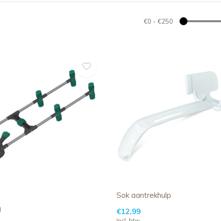
€0
-
€250
Sok aantrekhulp
g
€12,99
Incl. btw