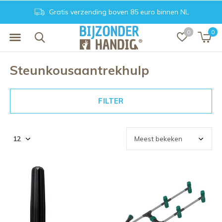
Gratis verzending boven 85 euro binnen NL
0
0
Steunkousaantrekhulp
FILTER