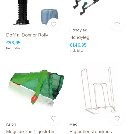
Handyleg
Doff n' Donner Rolly
Handyleg
€53,95
€146,95
Incl. btw
Incl. btw
Arion
Medi
Magnide 2 in 1 gesloten
Big butler steunkous