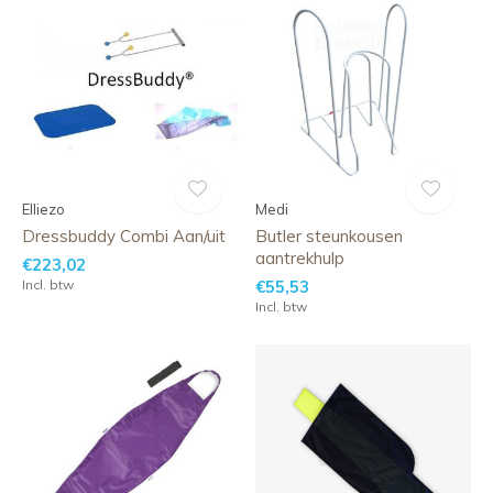
Elliezo
Medi
Dressbuddy Combi Aan/uit
Butler steunkousen
aantrekhulp
€223,02
Incl. btw
€55,53
Incl. btw