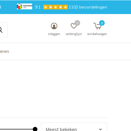
d
9.1
1102 beoordelingen
0
0
inloggen
verlanglijst
winkelwagen
deren