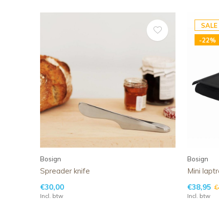
SALE
-22%
Bosign
Bosign
Spreader knife
Mini lapt
€30,00
€38,95
€
Incl. btw
Incl. btw