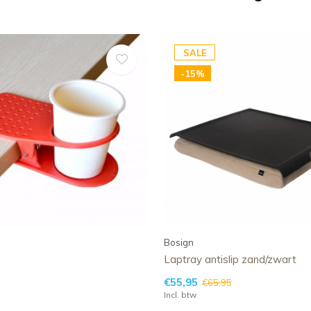
SALE
-15%
Bosign
Laptray antislip zand/zwart
€55,95
€65,95
Incl. btw