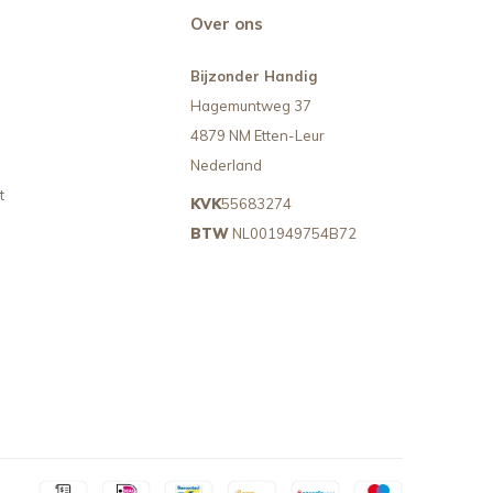
Over ons
Bijzonder Handig
Hagemuntweg 37
4879 NM Etten-Leur
Nederland
t
KVK
55683274
BTW
NL001949754B72