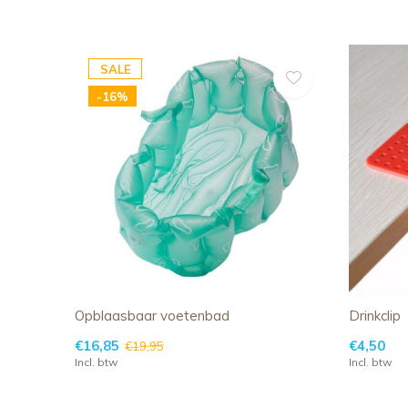
SALE
-16%
Opblaasbaar voetenbad
Drinkclip
€16,85
€4,50
€19,95
Incl. btw
Incl. btw