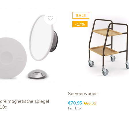
SALE
-17%
Serveerwagen
re magnetische spiegel
€70,95
€85,95
 10x
Incl. btw