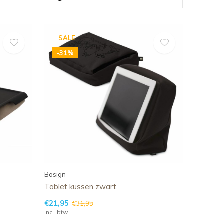
SALE
-31%
Bosign
Tablet kussen zwart
€21,95
€31,95
Incl. btw