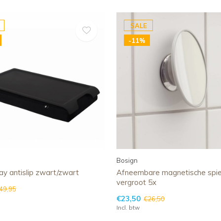
SALE
-11%
Bosign
ray antislip zwart/zwart
Afneembare magnetische spie
vergroot 5x
49,95
€23,50
€26,50
Incl. btw