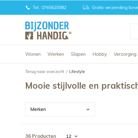
Tel.: 0765620082
Gratis verzending bove
Wonen
Werken
Slapen
Hobby
Verzorging
Terug naar overzicht
Lifestyle
Mooie stijlvolle en praktis
Merk
en
36 Producten