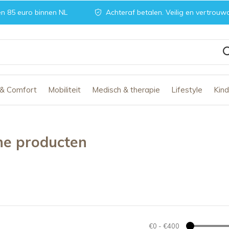
n 85 euro binnen NL
Achteraf betalen. Veilig en vertrouw
 & Comfort
Mobiliteit
Medisch & therapie
Lifestyle
Kin
che producten
€0
-
€400