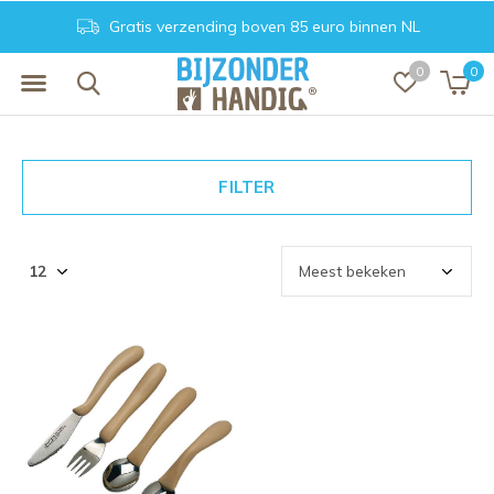
Gratis verzending boven 85 euro binnen NL
0
0
FILTER