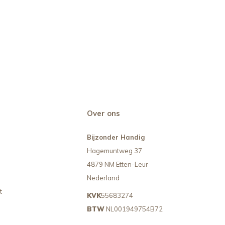
Over ons
Bijzonder Handig
Hagemuntweg 37
4879 NM Etten-Leur
Nederland
t
KVK
55683274
BTW
NL001949754B72