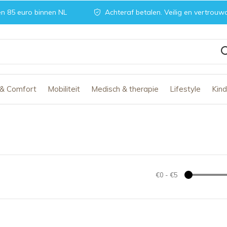
n 85 euro binnen NL
Achteraf betalen. Veilig en vertrouw
 & Comfort
Mobiliteit
Medisch & therapie
Lifestyle
Kin
€0
-
€5