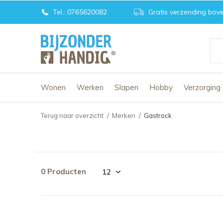
Tel.: 0765620082
Gratis verzending bove
Wonen
Werken
Slapen
Hobby
Verzorging
Terug naar overzicht
Merken
Gastrock
0 Producten