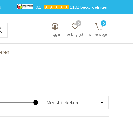
d
9.1
1102 beoordelingen
0
0
inloggen
verlanglijst
winkelwagen
deren