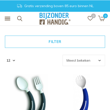
Gratis verzending boven 85 euro binnen NL
0
0
FILTER