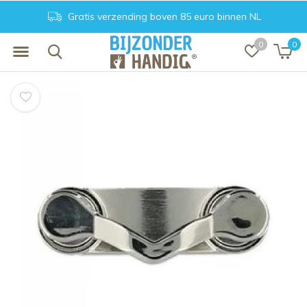
Gratis verzending boven 85 euro binnen NL
0
0