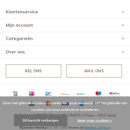
Klantenservice
Mijn account
Categorieën
Over ons
BEL ONS
MAIL ONS
Door het gebruiken van onze website, ga je akkoord met het gebruik van
cookies om onze website te verbeteren.
© Copyright
2026
- Theme By
DMWS
x
Plus+
-
RSS-feed
Dit bericht verbergen
Meer over cookies »
Bijzonder Handig
9,1
/
10
-
1102
Reviews @
Feedback Company