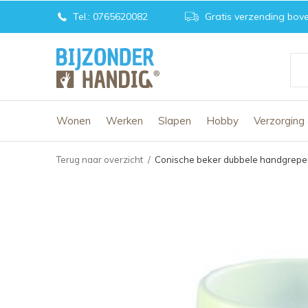
Tel.: 0765620082
Gratis verzending bove
Wonen
Werken
Slapen
Hobby
Verzorging
Terug naar overzicht
Conische beker dubbele handgrep