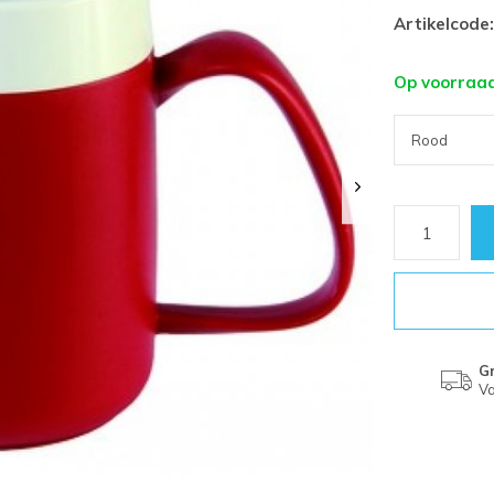
Artikelcode:
Op voorraa
Gr
Va