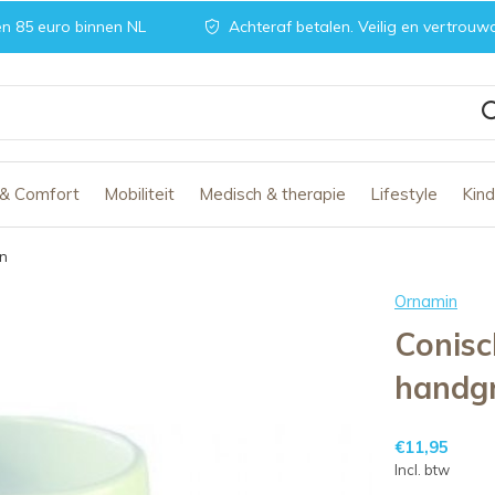
n 85 euro binnen NL
Achteraf betalen. Veilig en vertrouw
 & Comfort
Mobiliteit
Medisch & therapie
Lifestyle
Kin
en
Ornamin
Conisc
handg
€11,95
Incl. btw