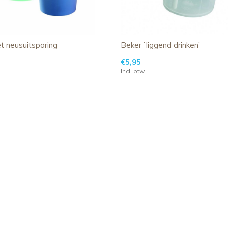
t neusuitsparing
Beker `liggend drinken`
€5,95
Incl. btw