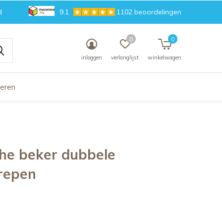
d
9.1
1102 beoordelingen
0
0
inloggen
verlanglijst
winkelwagen
deren
he beker dubbele
repen