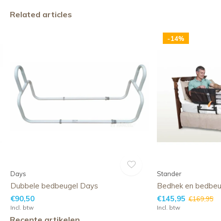
Related articles
-14%
Days
Stander
Dubbele bedbeugel Days
Bedhek en bedbeu
€90,50
€145,95
€169,95
Incl. btw
Incl. btw
Recente artikelen