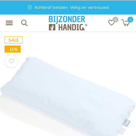
Achteraf betalen. Veilig en vertrouwd
0
0
SALE
-15%