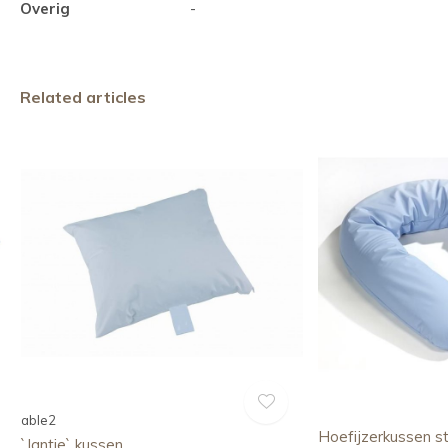
Overig
-
Related articles
able2
Hoefijzerkussen s
`Jantje` kussen