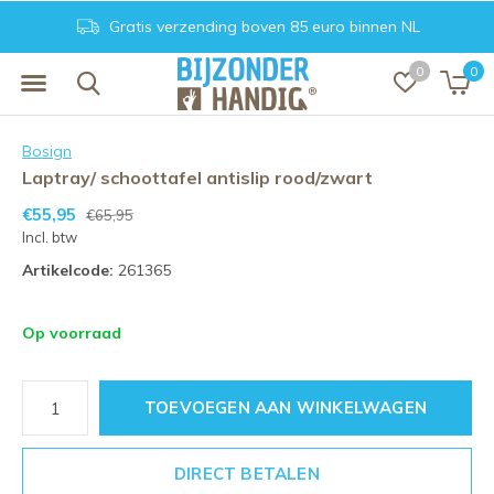
Gratis verzending boven 85 euro binnen NL
0
0
Bosign
Laptray/ schoottafel antislip rood/zwart
€55,95
€65,95
Incl. btw
Artikelcode:
261365
Op voorraad
TOEVOEGEN AAN WINKELWAGEN
DIRECT BETALEN