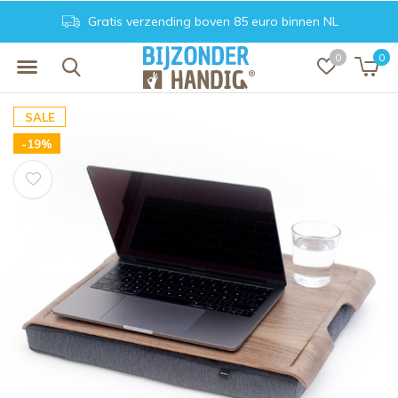
Gratis verzending boven 85 euro binnen NL
0
0
SALE
-19%