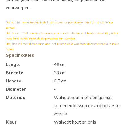
voorwerpen.
Dankzij het korrelkussen is de laptray goed te positioneren en ligt hij stabiel op
schoot.
Het kussen heeft een rits waarmee je de binnenste zak met korrels eenvoudig uit de
hoes kunt halen zodat deze gewassen kan worden.
Het blad zit met klittenband aan het kussen vast waardoor deze eenvoudig is los te
halen.
Specificaties
Lengte
46 cm
Breedte
38 cm
Hoogte
6,5 cm
Diameter
-
Materiaal
Walnoothout met een gemixt
katoenen kussen gevuld polyester
korrels
Kleur
Walnoot hout en grijs