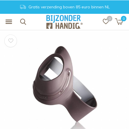
 85 euro binnen NL
Achteraf betalen. Veil
0
0