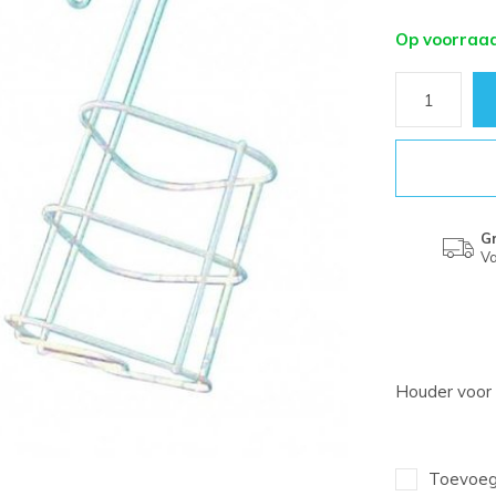
Op voorraa
Gr
Va
Houder voor 
Toevoege