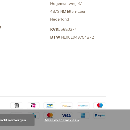
Hagemuntweg 37
4879 NM Etten-Leur
Nederland
t
KVK
55683274
BTW
NL001949754B72
richt verbergen
Meer over cookies »