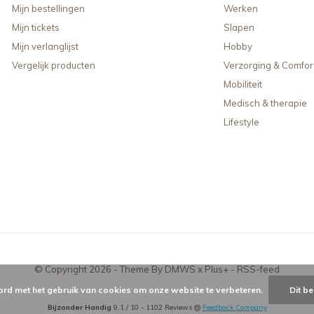
Mijn bestellingen
Werken
Mijn tickets
Slapen
Mijn verlanglijst
Hobby
Vergelijk producten
Verzorging & Comfor
Mobiliteit
Medisch & therapie
Lifestyle
© Copyright
2026
- Theme By
DMWS
x
Plus+
-
RSS-feed
ord met het gebruik van cookies om onze website te verbeteren.
Dit be
Bijzonder Handig
9,1
/
10
-
1102
Reviews @
Feedback Company