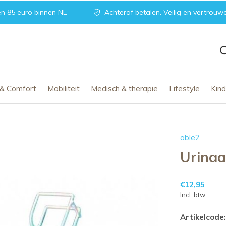
n 85 euro binnen NL
Achteraf betalen. Veilig en vertrouw
 & Comfort
Mobiliteit
Medisch & therapie
Lifestyle
Kin
able2
Urinaa
€12,95
Incl. btw
Artikelcode: