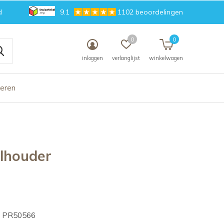
d
9.1
1102 beoordelingen
0
0
inloggen
verlanglijst
winkelwagen
deren
lhouder
PR50566