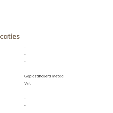
icaties
-
-
-
-
Geplastificeerd metaal
Wit
-
-
-
-