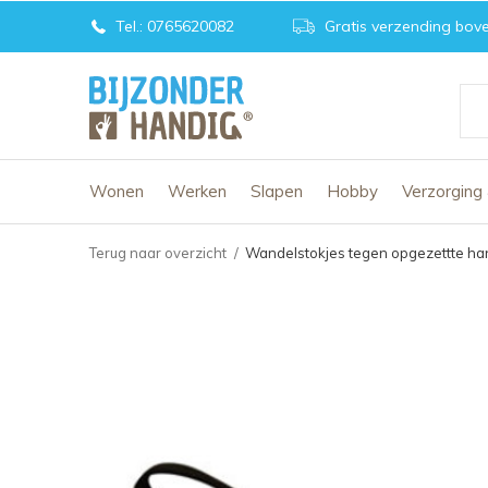
Tel.: 0765620082
Gratis verzending bove
Wonen
Werken
Slapen
Hobby
Verzorging
Terug naar overzicht
Wandelstokjes tegen opgezettte h