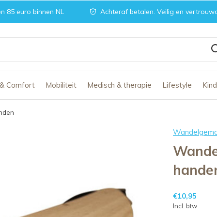
n 85 euro binnen NL
Achteraf betalen. Veilig en vertrouw
 & Comfort
Mobiliteit
Medisch & therapie
Lifestyle
Kin
anden
Wandelgem
Wandel
hande
€10,95
Incl. btw