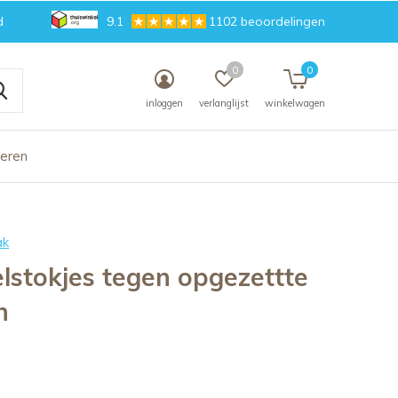
d
9.1
1102 beoordelingen
0
0
inloggen
verlanglijst
winkelwagen
deren
ak
stokjes tegen opgezettte
n