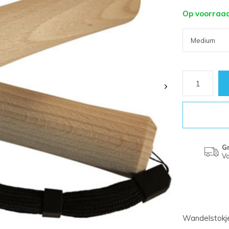
Op voorraa
Gr
Va
Wandelstokje