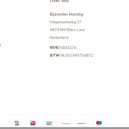
Over ons
Bijzonder Handig
Hagemuntweg 37
4879 NM Etten-Leur
Nederland
t
KVK
55683274
BTW
NL001949754B72