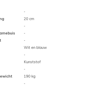
-
ing
20 cm
-
ramebuis
-
t
-
Wit en blauw
-
Kunststof
-
gewicht
190 kg
-