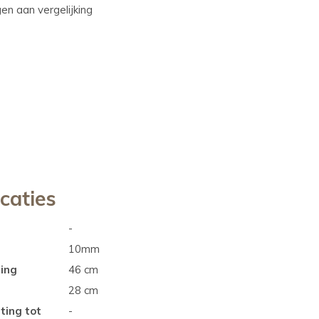
n aan vergelijking
icaties
-
10mm
ting
46 cm
28 cm
ting tot
-