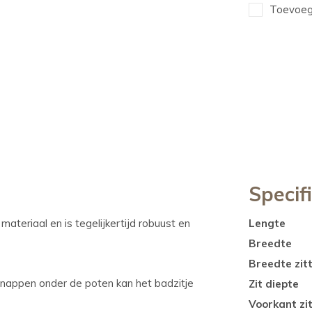
Toevoege
Specif
ateriaal en is tegelijkertijd robuust en
Lengte
Breedte
Breedte zit
gnappen onder de poten kan het badzitje
Zit diepte
Voorkant zit