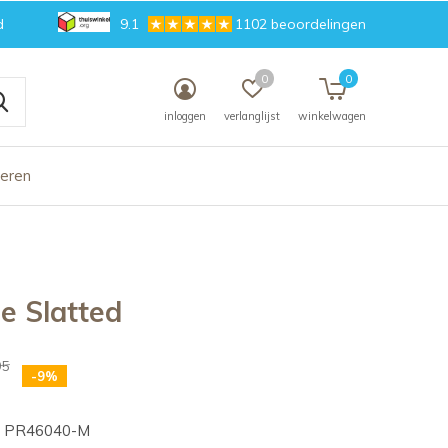
d
9.1
1102 beoordelingen
0
0
inloggen
verlanglijst
winkelwagen
deren
je Slatted
95
-9%
PR46040-M