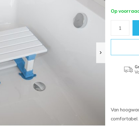
Op voorraa
Gr
Va
Van hoogwaar
comfortabel.