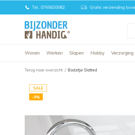
Tel.: 0765620082
Gratis verzending bove
Wonen
Werken
Slapen
Hobby
Verzorging
Terug naar overzicht
Badzitje Slatted
SALE
-9%