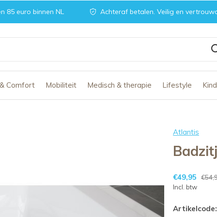
n 85 euro binnen NL
Achteraf betalen. Veilig en vertrouw
 & Comfort
Mobiliteit
Medisch & therapie
Lifestyle
Kin
Atlantis
Badzit
€49,95
€54,
Incl. btw
Artikelcode: