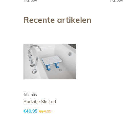
Incl. btw
Incl. btw
Recente artikelen
Atlantis
Badzitje Slatted
€49,95
€54,95