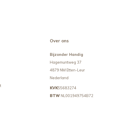
Over ons
Bijzonder Handig
Hagemuntweg 37
4879 NM Etten-Leur
Nederland
t
KVK
55683274
BTW
NL001949754B72