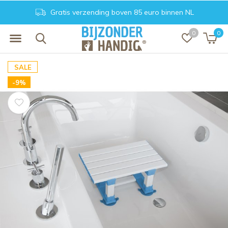
Gratis verzending boven 85 euro binnen NL
0
0
SALE
-9%