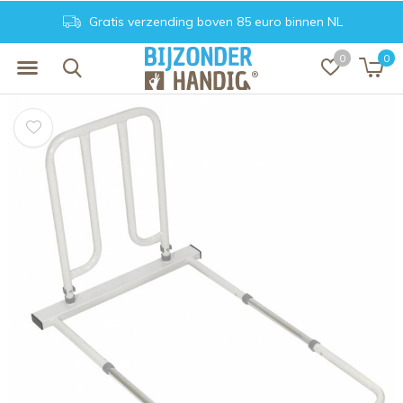
Gratis verzending boven 85 euro binnen NL
0
0