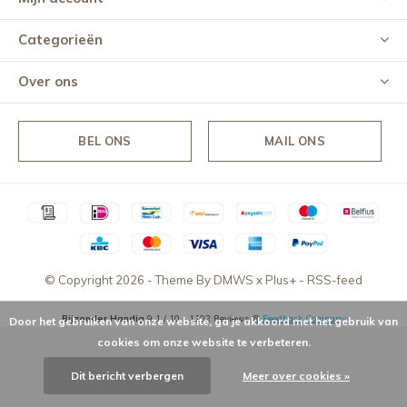
Categorieën
Over ons
BEL ONS
MAIL ONS
© Copyright
2026
- Theme By
DMWS
x
Plus+
-
RSS-feed
Bijzonder Handig
9,1
/
10
-
1102
Reviews @
Feedback Company
Door het gebruiken van onze website, ga je akkoord met het gebruik van
cookies om onze website te verbeteren.
Dit bericht verbergen
Meer over cookies »