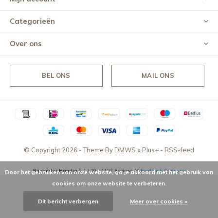
Categorieën
Over ons
BEL ONS
MAIL ONS
© Copyright
2026
- Theme By
DMWS
x
Plus+
-
RSS-feed
Bijzonder Handig
9,1
/
10
-
1102
Reviews @
Feedback Company
Door het gebruiken van onze website, ga je akkoord met het gebruik van
cookies om onze website te verbeteren.
Dit bericht verbergen
Meer over cookies »