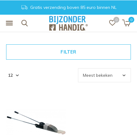
Gratis verzending boven 85 euro binnen NL
0
0
FILTER