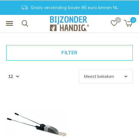
Gratis verzending boven 85 euro binnen NL
0
0
FILTER