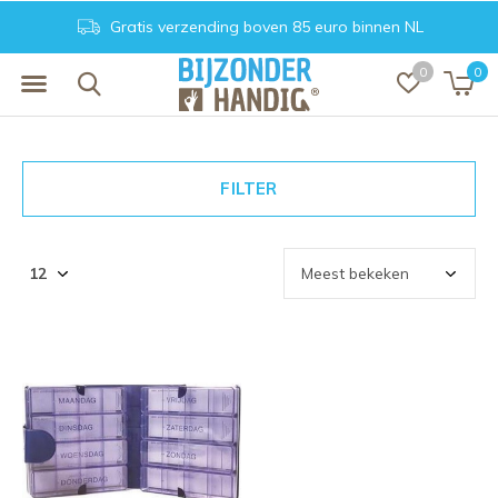
Gratis verzending boven 85 euro binnen NL
0
0
FILTER