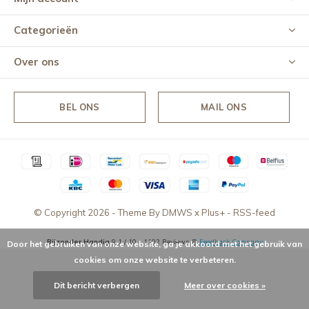
Categorieën
Over ons
BEL ONS
MAIL ONS
© Copyright
2026
- Theme By
DMWS
x
Plus+
-
RSS-feed
Bijzonder Handig
9,1
/
10
-
1102
Reviews @
Feedback Company
Door het gebruiken van onze website, ga je akkoord met het gebruik van
cookies om onze website te verbeteren.
Dit bericht verbergen
Meer over cookies »