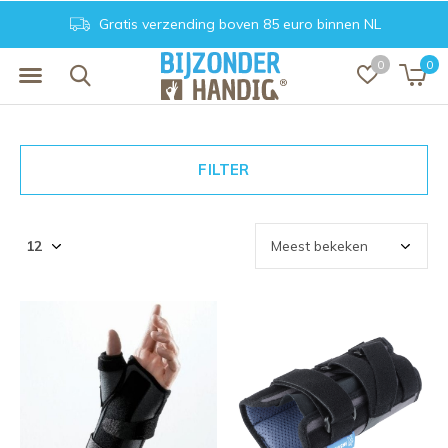
Gratis verzending boven 85 euro binnen NL
0
0
FILTER