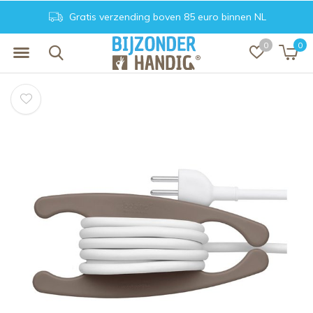
Gratis verzending boven 85 euro binnen NL
0
0