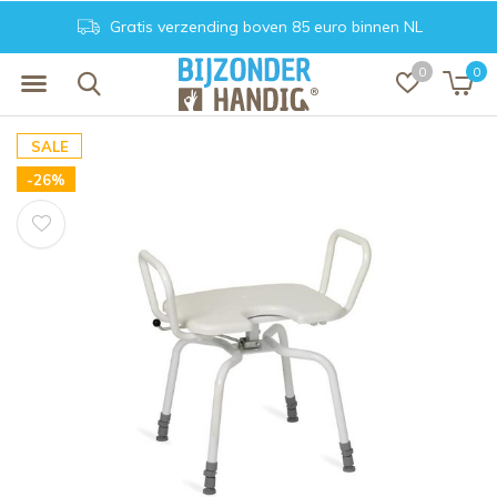
Gratis verzending boven 85 euro binnen NL
0
0
SALE
-26%