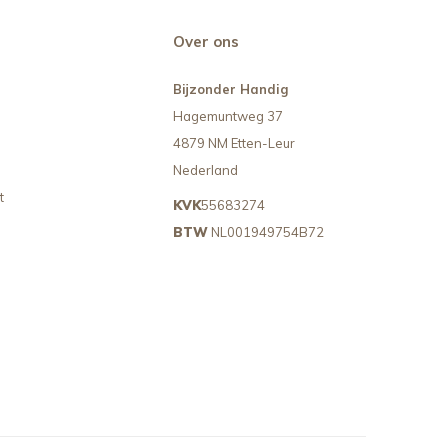
Over ons
Bijzonder Handig
Hagemuntweg 37
4879 NM Etten-Leur
Nederland
t
KVK
55683274
BTW
NL001949754B72