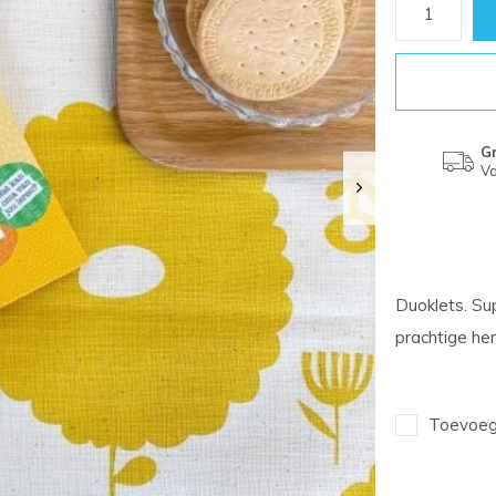
Gr
Va
Duoklets. Su
prachtige her
Toevoege