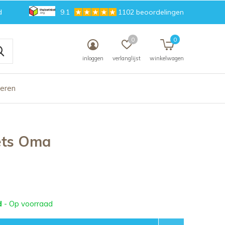
d
9.1
1102 beoordelingen
0
0
inloggen
verlanglijst
winkelwagen
deren
ets Oma
d
- Op voorraad