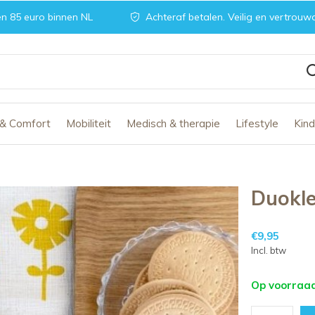
n 85 euro binnen NL
Achteraf betalen. Veilig en vertrouw
 & Comfort
Mobiliteit
Medisch & therapie
Lifestyle
Kin
Duokl
€9,95
Incl. btw
Op voorraa