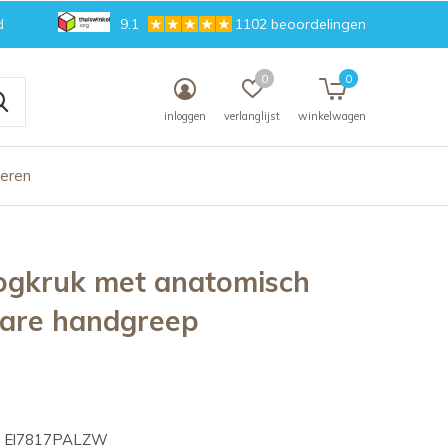
d
9.1
1102 beoordelingen
0
0
inloggen
verlanglijst
winkelwagen
deren
ogkruk met anatomisch
bare handgreep
El7817PALZW