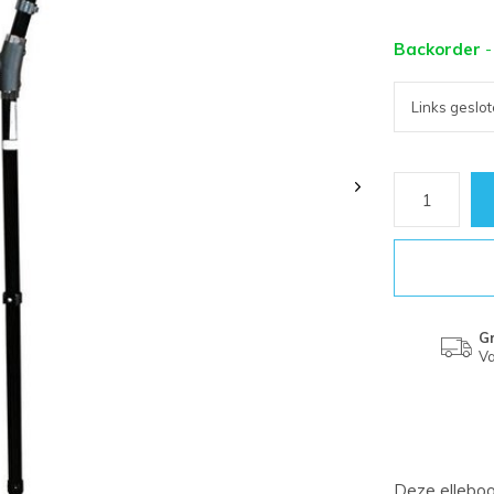
Backorder
-
Gr
Va
Deze ellebo