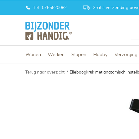
Tel.: 0765620082
Gratis verzending bove
Wonen
Werken
Slapen
Hobby
Verzorging
Terug naar overzicht
Elleboogkruk met anatomisch inste