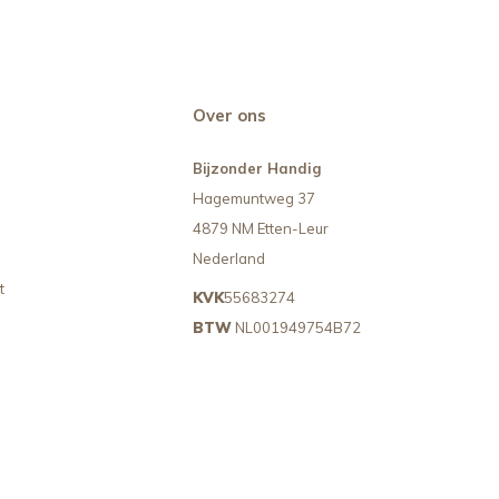
Over ons
Bijzonder Handig
Hagemuntweg 37
4879 NM Etten-Leur
Nederland
t
KVK
55683274
BTW
NL001949754B72