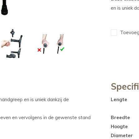
en is uniek d
Toevoege
Specif
andgreep en is uniek dankzij de
Lengte
roeven en vervolgens in de gewenste stand
Breedte
Hoogte
Diameter