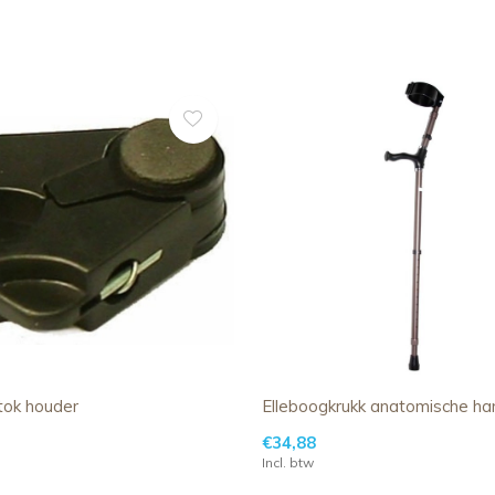
ok houder
Elleboogkrukk anatomische h
€34,88
Incl. btw