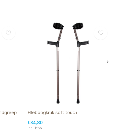
andgreep
Elleboogkruk soft touch
€34,80
Incl. btw