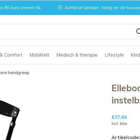
n 85 euro binnen NL
Achteraf betalen. Veilig en vertrouw
 & Comfort
Mobiliteit
Medisch & therapie
Lifestyle
Kin
lbare handgreep
Ellebo
instel
€37,64
Incl. btw
Artikelcode: