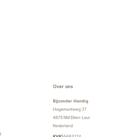
Over ons
Bijzonder Handig
Hagemuntweg 37
4879 NM Etten-Leur
Nederland
t
KVK
55683274