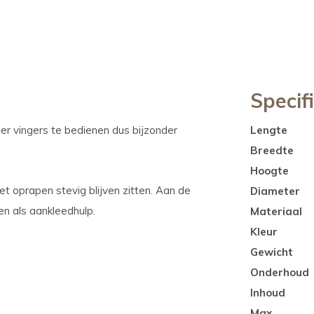
Specif
r vingers te bedienen dus bijzonder
Lengte
Breedte
Hoogte
t oprapen stevig blijven zitten. Aan de
Diameter
den als aankleedhulp.
Materiaal
Kleur
Gewicht
Onderhoud
Inhoud
Max.