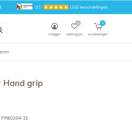
d
9.1
1102 beoordelingen
0
0
inloggen
verlanglijst
winkelwagen
deren
r Hand grip
PR60204-32