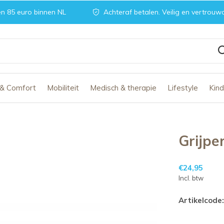
n 85 euro binnen NL
Achteraf betalen. Veilig en vertrouw
 & Comfort
Mobiliteit
Medisch & therapie
Lifestyle
Kin
Grijpe
€24,95
Incl. btw
Artikelcode: