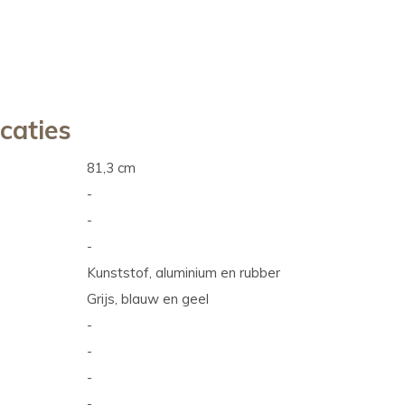
icaties
81,3 cm
-
-
-
Kunststof, aluminium en rubber
Grijs, blauw en geel
-
-
-
-