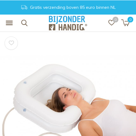
Achteraf betalen. Veilig en vertrouwd
0
0