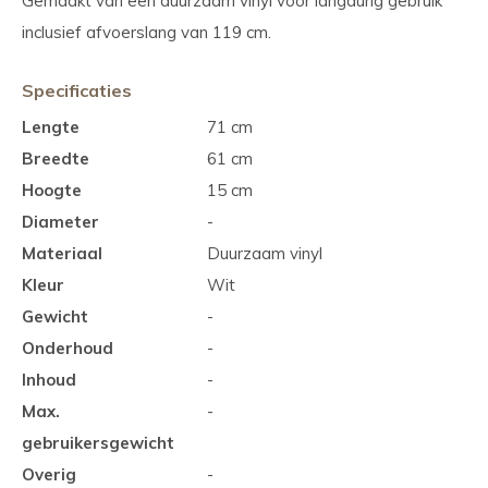
Gemaakt van een duurzaam vinyl voor langdurig gebruik
inclusief afvoerslang van 119 cm.
Specificaties
Lengte
71 cm
Breedte
61 cm
Hoogte
15 cm
Diameter
-
Materiaal
Duurzaam vinyl
Kleur
Wit
Gewicht
-
Onderhoud
-
Inhoud
-
Max.
-
gebruikersgewicht
Overig
-