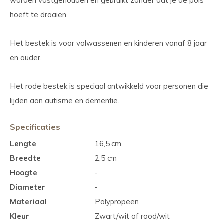
worden vastgehouden en gebruikt zonder dat je de pols
hoeft te draaien.
Het bestek is voor volwassenen en kinderen vanaf 8 jaar
en ouder.
Het rode bestek is speciaal ontwikkeld voor personen die
lijden aan autisme en dementie.
Specificaties
Lengte
16,5 cm
Breedte
2,5 cm
Hoogte
-
Diameter
-
Materiaal
Polypropeen
Kleur
Zwart/wit of rood/wit