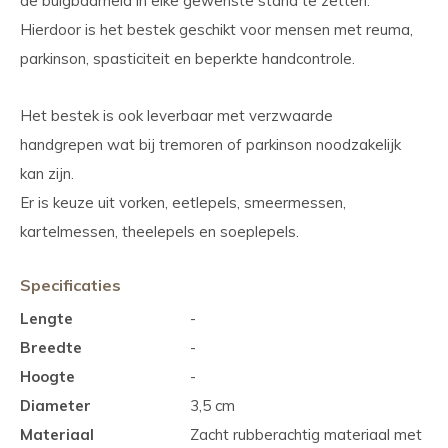
de buigbaarheid in elke gewenste stand te zetten.
Hierdoor is het bestek geschikt voor mensen met reuma,
parkinson, spasticiteit en beperkte handcontrole.
Het bestek is ook leverbaar met verzwaarde
handgrepen wat bij tremoren of parkinson noodzakelijk
kan zijn.
Er is keuze uit vorken, eetlepels, smeermessen,
kartelmessen, theelepels en soeplepels.
Specificaties
Lengte
-
Breedte
-
Hoogte
-
Diameter
3,5 cm
Materiaal
Zacht rubberachtig materiaal met