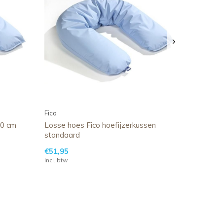
Fico
00 cm
Losse hoes Fico hoefijzerkussen
standaard
€51,95
Incl. btw