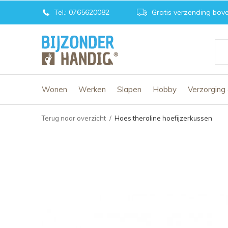
Tel.: 0765620082
Gratis verzending bove
Wonen
Werken
Slapen
Hobby
Verzorging
Terug naar overzicht
Hoes theraline hoefijzerkussen