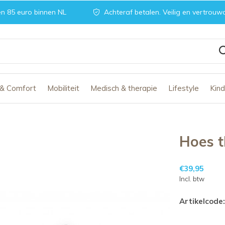
n 85 euro binnen NL
Achteraf betalen. Veilig en vertrouw
 & Comfort
Mobiliteit
Medisch & therapie
Lifestyle
Kin
Hoes t
€39,95
Incl. btw
Artikelcode: