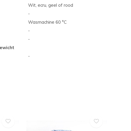
Wit, ecru, geel of rood
-
Wasmachine 60 °C
-
-
ewicht
-