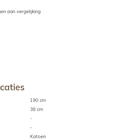
n aan vergelijking
icaties
190 cm
38 cm
-
-
Katoen