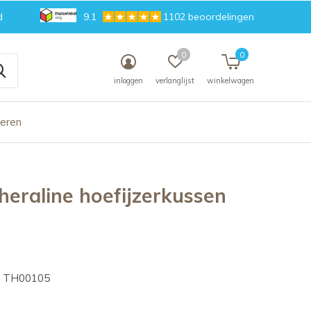
d
9.1
1102 beoordelingen
0
0
inloggen
verlanglijst
winkelwagen
deren
heraline hoefijzerkussen
TH00105