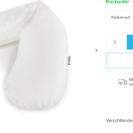
Backorder
-
Gr
Va
Verschillende