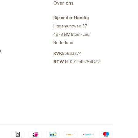
Over ons
Bijzonder Handig
Hagemuntweg 37
4879 NM Etten-Leur
Nederland
t
KVK
55683274
BTW
NL001949754B72