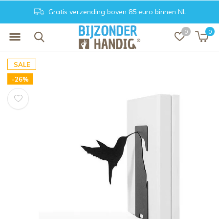
NL
Achteraf betalen. Veilig en vertrouwd
0
0
SALE
-26%