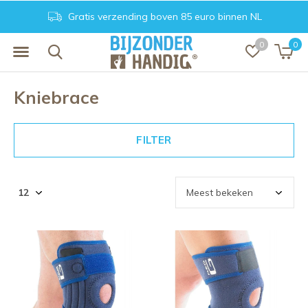
Gratis verzending boven 85 euro binnen NL
0
0
Kniebrace
FILTER