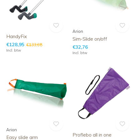
Arion
HandyFix
Sim-Slide on/off
€128,95
€133,68
€32,76
Incl. btw
Incl. btw
Arion
Proflebo all in one
Easy slide arm