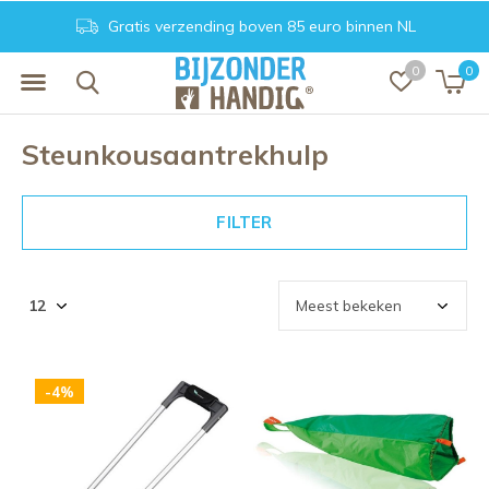
Gratis verzending boven 85 euro binnen NL
0
0
Steunkousaantrekhulp
FILTER
-4%