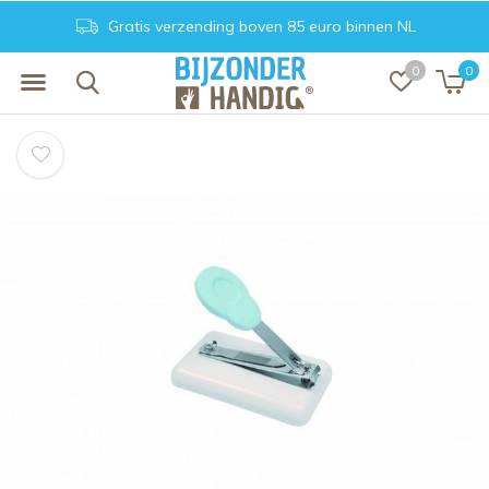
ng boven 85 euro binnen NL
Achteraf beta
0
0