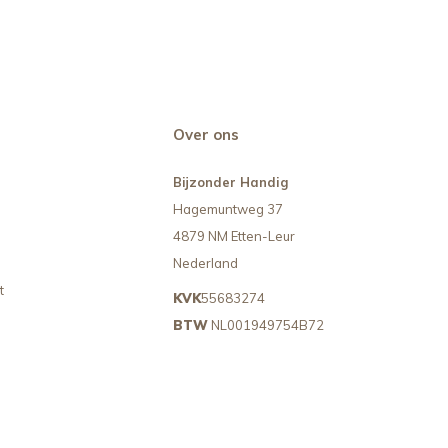
Over ons
Bijzonder Handig
Hagemuntweg 37
4879 NM Etten-Leur
Nederland
t
KVK
55683274
BTW
NL001949754B72