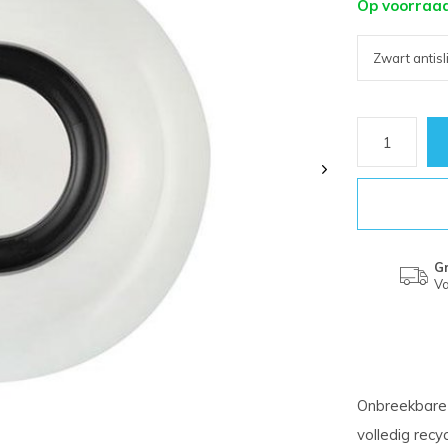
Op voorraa
Gr
Va
Onbreekbare 
volledig recy