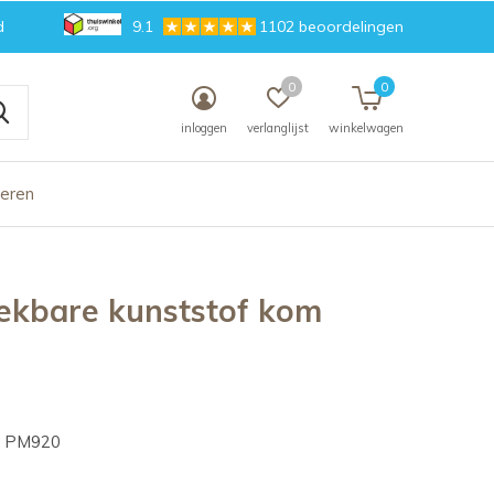
d
9.1
1102 beoordelingen
0
0
inloggen
verlanglijst
winkelwagen
deren
ekbare kunststof kom
PM920