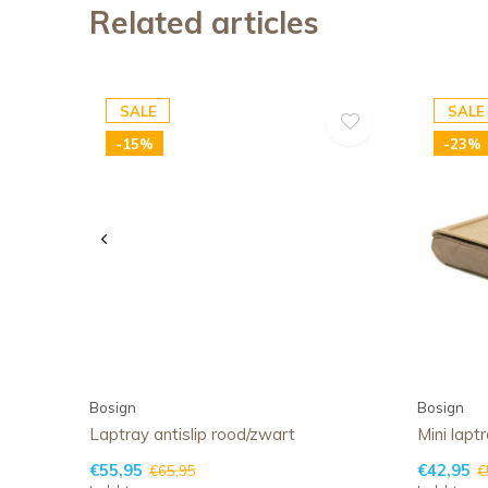
Related articles
SALE
SALE
-15%
-23%
Bosign
Bosign
Laptray antislip rood/zwart
Mini lapt
€55,95
€42,95
€65,95
€