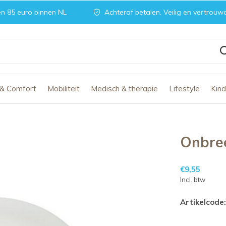
n 85 euro binnen NL
Achteraf betalen. Veilig en vertrouw
 & Comfort
Mobiliteit
Medisch & therapie
Lifestyle
Kin
Onbre
€9,55
Incl. btw
Artikelcode: