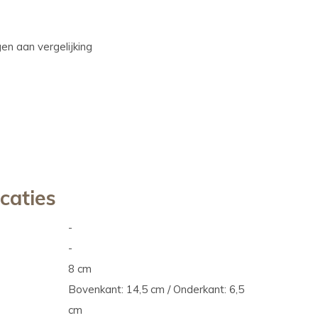
n aan vergelijking
icaties
-
-
8 cm
Bovenkant: 14,5 cm / Onderkant: 6,5
cm