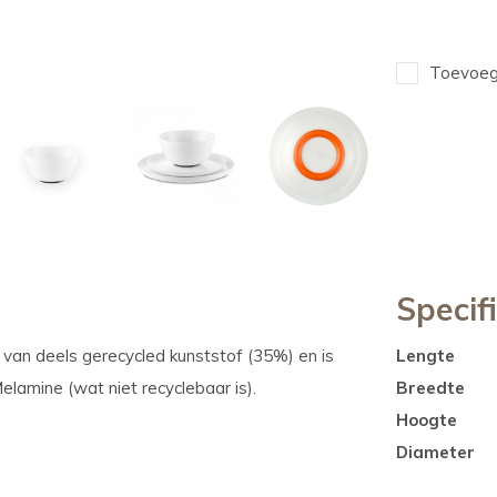
Toevoege
Specif
an deels gerecycled kunststof (35%) en is
Lengte
Melamine (wat niet recyclebaar is).
Breedte
Hoogte
.
Diameter