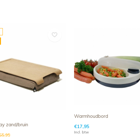
Warmhoudbord
ray zand/bruin
€17,95
Incl. btw
55,95