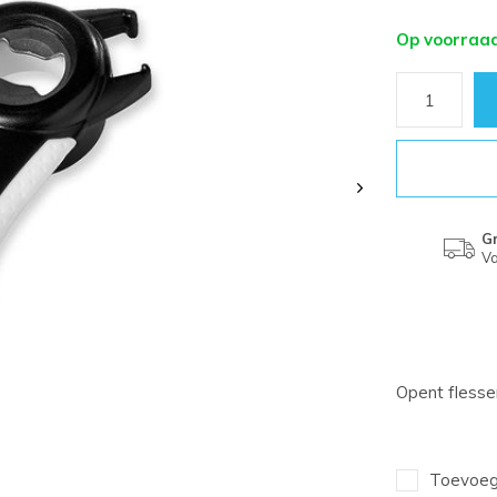
Op voorraa
Gr
Va
Opent flessen
Toevoege