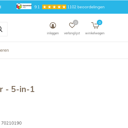
d
9.1
1102 beoordelingen
0
0
inloggen
verlanglijst
winkelwagen
deren
 - 5-in-1
70210190