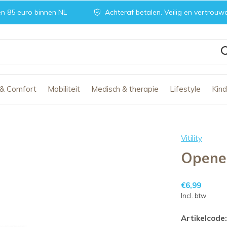
n 85 euro binnen NL
Achteraf betalen. Veilig en vertrouw
 & Comfort
Mobiliteit
Medisch & therapie
Lifestyle
Kin
Vitility
Opener
€6,99
Incl. btw
Artikelcode: