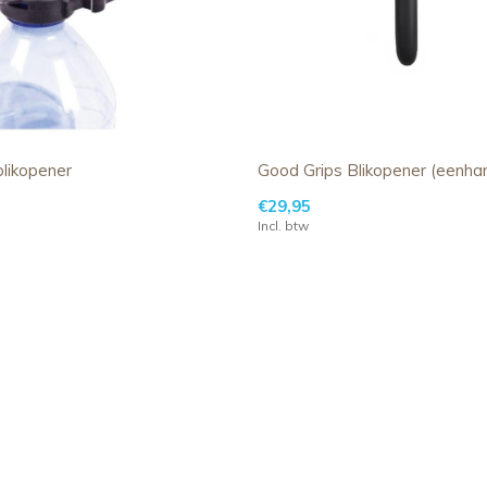
blikopener
Good Grips Blikopener (eenha
€29,95
Incl. btw