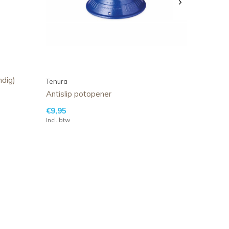
ndig)
Tenura
Antislip potopener
€9,95
Incl. btw