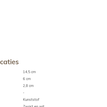
icaties
14,5 cm
6 cm
2,8 cm
-
Kunststof
Zwart en wit