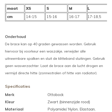
maat
XS
S
M
L
X
cm
14-15
15-16
16-17
17-18,5
1
Onderhoud
De brace kan op 40 graden gewassen worden. Gebruik
hiervoor bij voorkeur een waszakje, verwijder alle
uitneembare spalken en sluit de klitteband sluitingen. Gebruik
geen wasverzachter. Laat de brace aan de lucht drogen en
vermijd directe hitte (zonnestralen of hitte van radiator).
Specificaties
Merk
Ottobock
Kleur
Zwart (binnenzijde rood)
Materiaal
Polyamide/ Nylon, Elastaan,