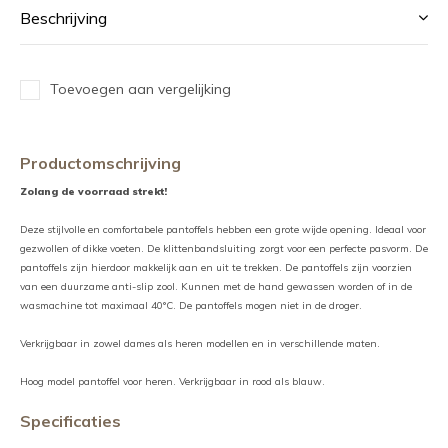
Beschrijving
Toevoegen aan vergelijking
Productomschrijving
Zolang de voorraad strekt!
Deze stijlvolle en comfortabele pantoffels hebben een grote wijde opening. Ideaal voor
gezwollen of dikke voeten. De klittenbandsluiting zorgt voor een perfecte pasvorm. De
pantoffels zijn hierdoor makkelijk aan en uit te trekken. De pantoffels zijn voorzien
van een duurzame anti-slip zool. Kunnen met de hand gewassen worden of in de
wasmachine tot maximaal 40°C. De pantoffels mogen niet in de droger.
Verkrijgbaar in zowel dames als heren modellen en in verschillende maten.
Hoog model pantoffel voor heren. Verkrijgbaar in rood als blauw.
Specificaties