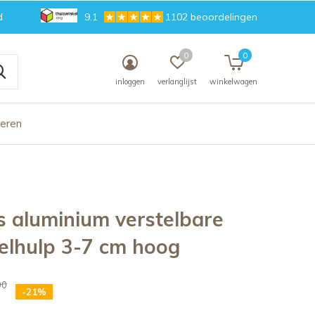
d
9.1
1102 beoordelingen
0
0
inloggen
verlanglijst
winkelwagen
deren
 aluminium verstelbare
lhulp 3-7 cm hoog
00
-21%