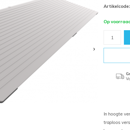
Artikelcode:
Op voorraa
Gr
Va
In hoogte ve
traploos ver