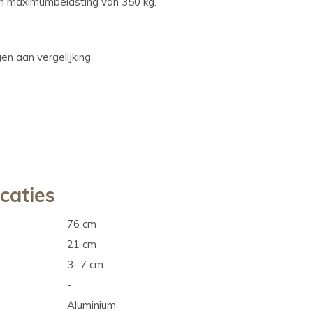
n maximumbelasting van 350 kg.
n aan vergelijking
icaties
76 cm
21 cm
3- 7 cm
-
Aluminium