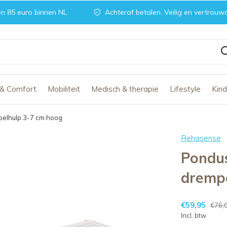
n 85 euro binnen NL
Achteraf betalen. Veilig en vertrouw
 & Comfort
Mobiliteit
Medisch & therapie
Lifestyle
Kin
pelhulp 3-7 cm hoog
Rehasense
Pondus
drempe
€59,95
€76,
Incl. btw