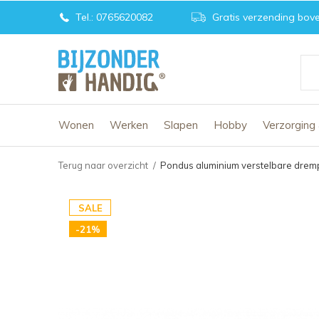
Tel.: 0765620082
Gratis verzending bove
Wonen
Werken
Slapen
Hobby
Verzorging
Terug naar overzicht
Pondus aluminium verstelbare drem
SALE
-21%