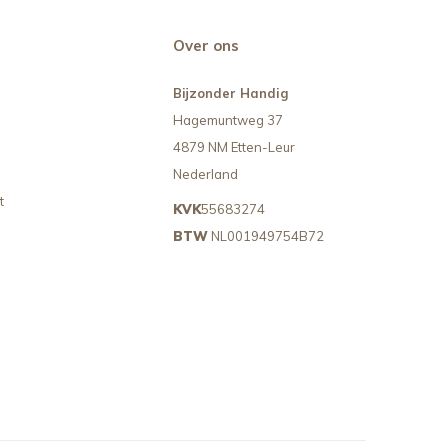
Over ons
Bijzonder Handig
Hagemuntweg 37
4879 NM Etten-Leur
Nederland
t
KVK
55683274
BTW
NL001949754B72