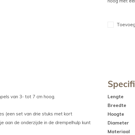
hoog met ee
Toevoege
Specif
mpels van 3- tot 7 cm hoog.
Lengte
Breedte
s (een set van drie stuks met kort
Hoogte
je aan de onderzijde in de drempelhulp kunt
Diameter
Materiaal