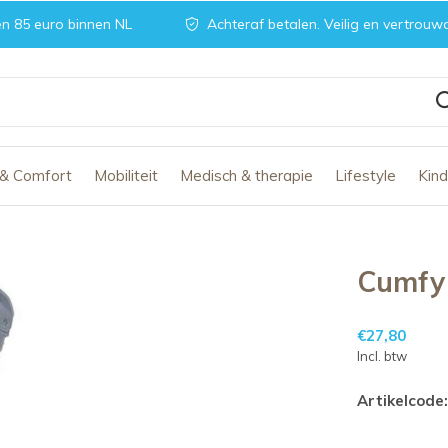
n 85 euro binnen NL
Achteraf betalen. Veilig en vertrouw
 & Comfort
Mobiliteit
Medisch & therapie
Lifestyle
Kin
Cumfy 
€27,80
Incl. btw
Artikelcode: