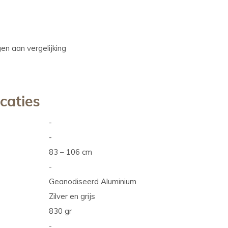
n aan vergelijking
icaties
-
-
83 – 106 cm
-
Geanodiseerd Aluminium
Zilver en grijs
830 gr
-