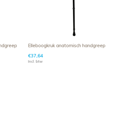
andgreep
Elleboogkruk anatomisch handgreep
€37,64
Incl. btw