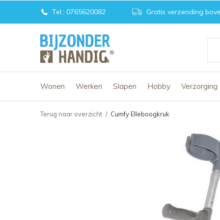
Tel.: 0765620082
Gratis verzending bove
Wonen
Werken
Slapen
Hobby
Verzorging
Terug naar overzicht
Cumfy Elleboogkruk