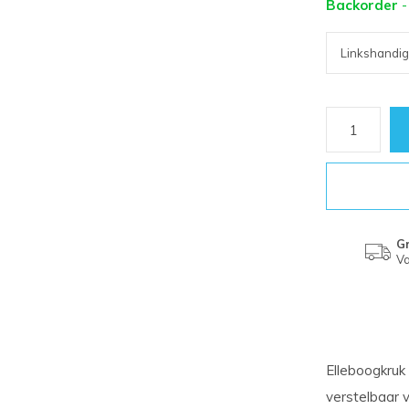
Backorder
-
Gr
Va
Elleboogkruk
verstelbaar 