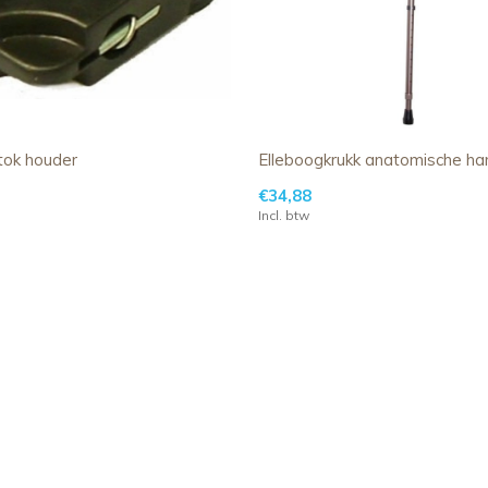
ok houder
Elleboogkrukk anatomische h
€34,88
Incl. btw