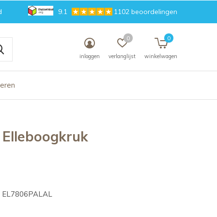
d
9.1
1102 beoordelingen
0
0
inloggen
verlanglijst
winkelwagen
deren
Elleboogkruk
EL7806PALAL