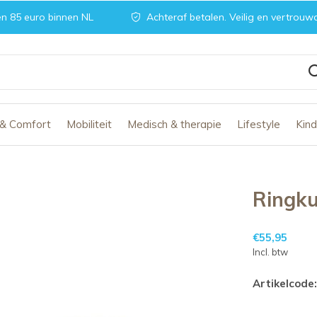
n 85 euro binnen NL
Achteraf betalen. Veilig en vertrouw
 & Comfort
Mobiliteit
Medisch & therapie
Lifestyle
Kin
Ringku
€55,95
Incl. btw
Artikelcode: