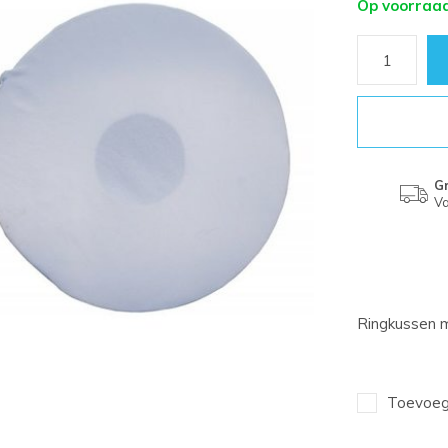
Op voorraa
Gr
Va
Ringkussen 
Toevoege