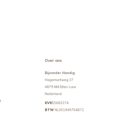
Over ons
Bijzonder Handig
Hagemuntweg 37
4879 NM Etten-Leur
Nederland
t
KVK
55683274
BTW
NL001949754B72