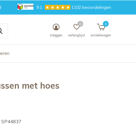
d
9.1
1102 beoordelingen
0
0
inloggen
verlanglijst
winkelwagen
deren
ssen met hoes
SP44837