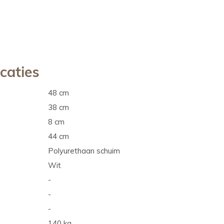
icaties
48 cm
38 cm
8 cm
44 cm
Polyurethaan schuim
Wit
-
-
-
140 kg